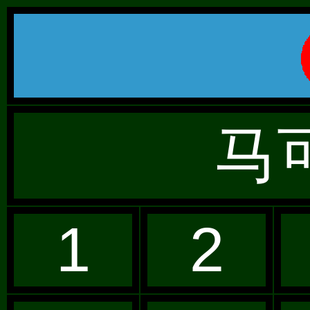
马
1
2