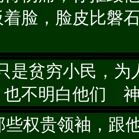
板着脸，脸皮比磐
些人只是贫穷小民，
，也不明白他们 
见那些权贵领袖，跟