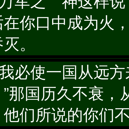
和华万军之 神这样
话在你口中成为火
吞灭。
啊！我必使一国从远
。”那国历久不衰，
，他们所说的你们