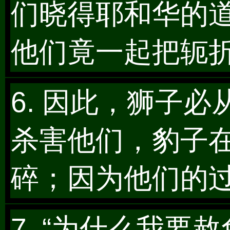
们晓得耶和华的
他们竟一起把轭
6. 因此，狮子
杀害他们，豹子
碎；因为他们的
7. “为什么我