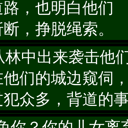
道路，也明白他们 
折断，挣脱绳索。
必从林中出来袭击他
在他们的城边窥伺
过犯众多，背道的
要赦免你？你的儿女