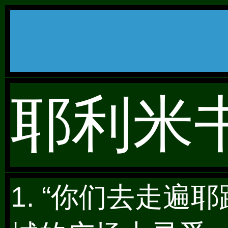
耶利米书 
1. “你们去走