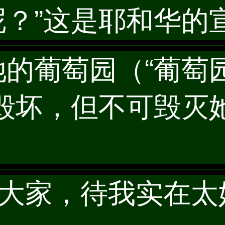
？”这是耶和华的
进她的葡萄园（“葡萄
行毁坏，但不可毁灭
和犹大家，待我实在