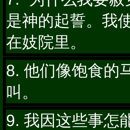
是神的起誓。我
在妓院里。
8. 他们像饱食
叫。
9. 我因这些事