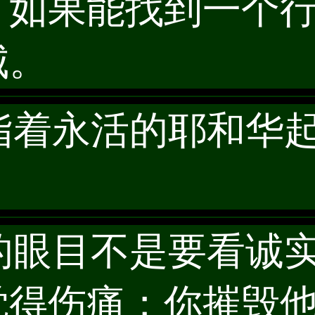
；如果能找到一个
城。
然指着永活的耶和华
你的眼目不是要看诚
觉得伤痛；你摧毁