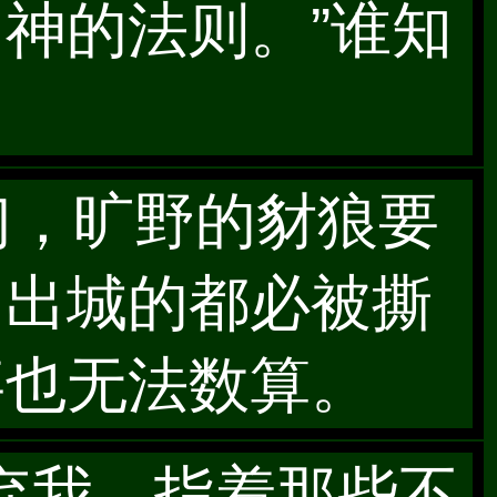
神的法则。”谁知
们，旷野的豺狼要
，出城的都必被撕
事也无法数算。
离弃我，指着那些不