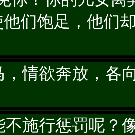
使他们饱足，他们
的马，情欲奔放，各
怎能不施行惩罚呢？